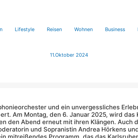
n
Lifestyle
Reisen
Wohnen
Business
11.Oktober 2024
nieorchester und ein unvergessliches Erlebnis 
ert. Am Montag, den 6. Januar 2025, wird das
len den Abend erneut mit ihren Klängen. Auch 
oderatorin und Sopranistin Andrea Hörkens un
ein mitreißendes Programm, das das Karlsruher