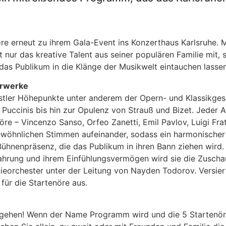
öre erneut zu ihrem Gala-Event ins Konzerthaus Karlsruhe. 
t nur das kreative Talent aus seiner populären Familie mit, 
s Publikum in die Klänge der Musikwelt eintauchen lassen 
erwerke
stler Höhepunkte unter anderem der Opern- und Klassikges
Puccinis bis hin zur Opulenz von Strauß und Bizet. Jeder A
re – Vincenzo Sanso, Orfeo Zanetti, Emil Pavlov, Luigi Fr
gewöhnlichen Stimmen aufeinander, sodass ein harmonischer
ühnenpräsenz, die das Publikum in ihren Bann ziehen wird. 
fahrung und ihrem Einfühlungsvermögen wird sie die Zusch
orchester unter der Leitung von Nayden Todorov. Versiert 
für die Startenöre aus.
ntgehen! Wenn der Name Programm wird und die 5 Startenör