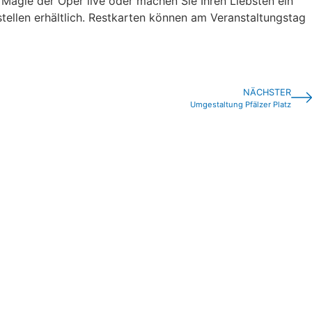
e Magie der Oper live oder machen Sie Ihren Liebsten ein
tellen erhältlich. Restkarten können am Veranstaltungstag
NÄCHSTER
Umgestaltung Pfälzer Platz