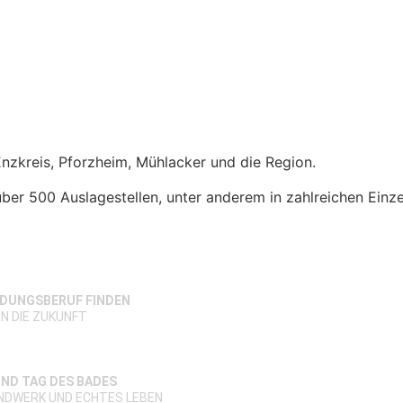
Enzkreis, Pforzheim, Mühlacker und die Region.
ber 500 Auslagestellen, unter anderem in zahlreichen
Einz
LDUNGSBERUF FINDEN
IN DIE ZUKUNFT
ND TAG DES BADES
ANDWERK UND ECHTES LEBEN