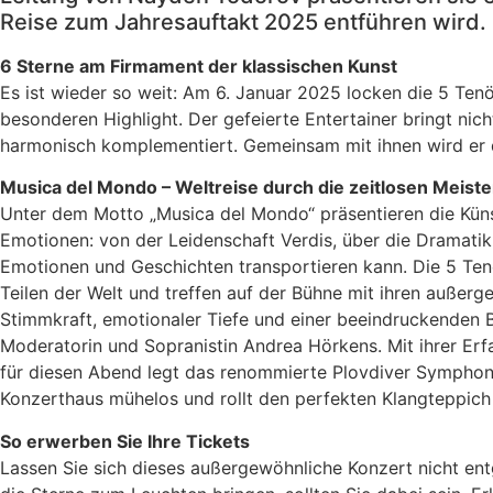
Reise zum Jahresauftakt 2025 entführen wird.
6 Sterne am Firmament der klassischen Kunst
Es ist wieder so weit: Am 6. Januar 2025 locken die 5 Ten
besonderen Highlight. Der gefeierte Entertainer bringt nich
harmonisch komplementiert. Gemeinsam mit ihnen wird er da
Musica del Mondo – Weltreise durch die zeitlosen Meist
Unter dem Motto „Musica del Mondo“ präsentieren die Kün
Emotionen: von der Leidenschaft Verdis, über die Dramatik 
Emotionen und Geschichten transportieren kann. Die 5 Tenö
Teilen der Welt und treffen auf der Bühne mit ihren außer
Stimmkraft, emotionaler Tiefe und einer beeindruckenden B
Moderatorin und Sopranistin Andrea Hörkens. Mit ihrer Er
für diesen Abend legt das renommierte Plovdiver Symphonie
Konzerthaus mühelos und rollt den perfekten Klangteppich 
So erwerben Sie Ihre Tickets
Lassen Sie sich dieses außergewöhnliche Konzert nicht e