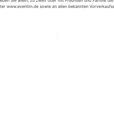
leben Sie allein, zu zweit oder mit Freunden und Familie di
nter www.eventim.de sowie an allen bekannten Vorverkaufss