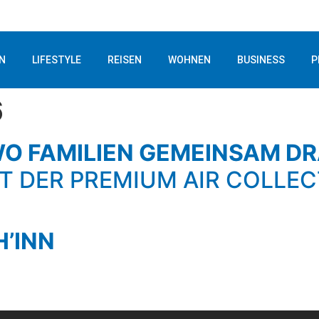
N
LIFESTYLE
REISEN
WOHNEN
BUSINESS
P
6
WO FAMILIEN GEMEINSAM D
T DER PREMIUM AIR COLLE
H’INN