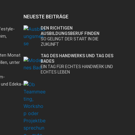
NEUESTE BEITRÄGE
DEN RICHTIGEN
festyle-
AUSBILDUNGSBERUF FINDEN
eim,
SO GELINGT DER START IN DIE
ZUKUNFT
iten Monat
TAG DES HANDWERKS UND TAG DES
BADES
len, unter
EIN TAG FÜR ECHTES HANDWERK UND
ECHTES LEBEN
dm-
n und Edeka-