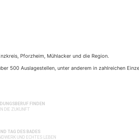
Enzkreis, Pforzheim, Mühlacker und die Region.
ber 500 Auslagestellen, unter anderem in zahlreichen
Einz
LDUNGSBERUF FINDEN
IN DIE ZUKUNFT
ND TAG DES BADES
ANDWERK UND ECHTES LEBEN