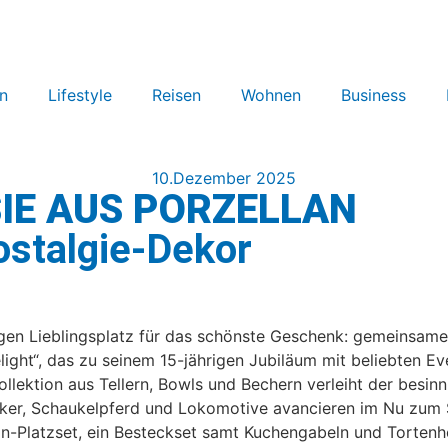
n
Lifestyle
Reisen
Wohnen
Business
10.Dezember 2025
IE AUS PORZELLAN
ostalgie-Dekor
gen Lieblingsplatz für das schönste Geschenk: gemeinsame 
light“, das zu seinem 15-jährigen Jubiläum mit beliebten E
llektion aus Tellern, Bowls und Bechern verleiht der besin
r, Schaukelpferd und Lokomotive avancieren im Nu zum Sta
-Platzset, ein Besteckset samt Kuchengabeln und Tortenhebe