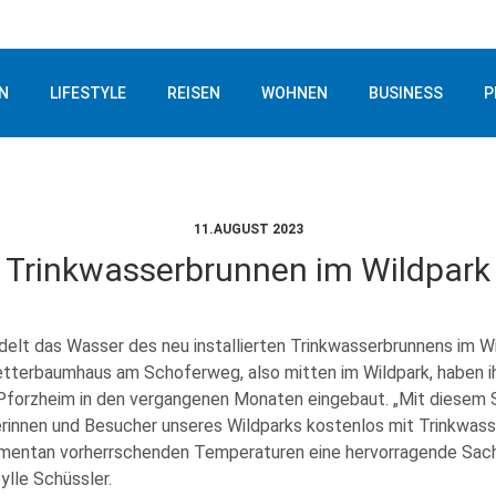
N
LIFESTYLE
REISEN
WOHNEN
BUSINESS
P
11.AUGUST 2023
Trinkwasserbrunnen im Wildpark
udelt das Wasser des neu installierten Trinkwasserbrunnens im W
etterbaumhaus am Schoferweg, also mitten im Wildpark, haben i
Pforzheim in den vergangenen Monaten eingebaut. „Mit diesem 
erinnen und Besucher unseres Wildparks kostenlos mit Trinkwass
entan vorherrschenden Temperaturen eine hervorragende Sache 
ylle Schüssler.