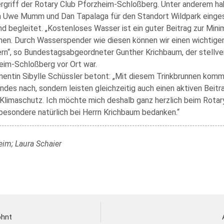
 ergriff der Rotary Club Pforzheim-Schloßberg. Unter anderem ha
n Uwe Mumm und Dan Tapalaga für den Standort Wildpark einge
d begleitet. „Kostenloses Wasser ist ein guter Beitrag zur Mini
hen. Durch Wasserspender wie diesen können wir einen wichtige
rn“, so Bundestagsabgeordneter Gunther Krichbaum, der stellve
eim-Schloßberg vor Ort war.
ntin Sibylle Schüssler betont: „Mit diesem Trinkbrunnen komme
es nach, sondern leisten gleichzeitig auch einen aktiven Beitra
 Klimaschutz. Ich möchte mich deshalb ganz herzlich beim Rotar
besondere natürlich bei Herrn Krichbaum bedanken.“
eim; Laura Schaier
ohnt