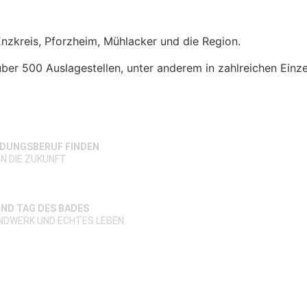
Enzkreis, Pforzheim, Mühlacker und die Region.
ber 500 Auslagestellen, unter anderem in zahlreichen
Einz
LDUNGSBERUF FINDEN
IN DIE ZUKUNFT
ND TAG DES BADES
ANDWERK UND ECHTES LEBEN