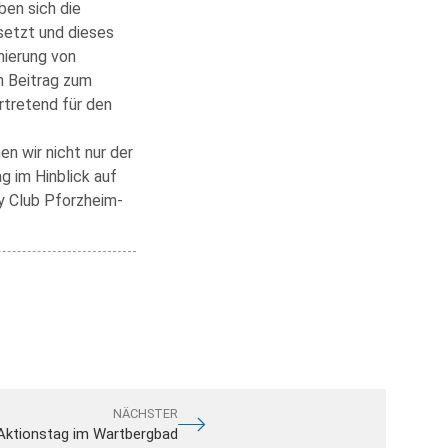
ben sich die
setzt und dieses
mierung von
n Beitrag zum
rtretend für den
n wir nicht nur der
g im Hinblick auf
y Club Pforzheim-
NÄCHSTER
Aktionstag im Wartbergbad