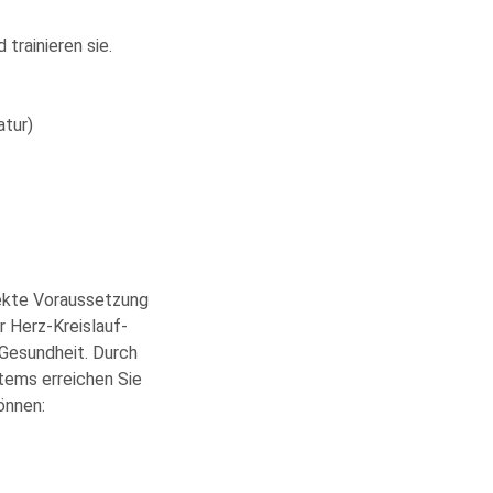
rainieren sie.
atur)
fekte Voraussetzung
r Herz-Kreislauf-
Gesundheit. Durch
tems erreichen Sie
önnen: