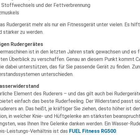
s Stoffwechsels und der Fettverbrennung
rzmuskels
as Rudergerät mehr als nur ein Fitnessgerät unter vielen. Es hilf
d stärker zu werden.
tigen Rudergerätes
rmaschinen ist in den letzten Jahren stark gewachsen und es fä
 guten Überblick zu verschaffen. Genau an diesem Punkt kommt CA
e dabei unterstützen, das für Sie passende Gerät zu finden. Zu
erstandssystemen unterschieden.
Wasserwiderstand
rliche Element des Ruderers – und das gilt auch bei Rudergerät
ietet einfach das beste Ruderfeeling. Der Widerstand passt si
derers an. Das heißt, je kräftiger Sie ziehen, desto höher ist d
ition, in welcher Knie- und Hüftgelenke am stärksten beanspruch
ngsten, was Ihnen Ihre Gelenke danken werden. Ein Wasser-Rud
is-Leistungs-Verhältnis ist das
FUEL Fitness RG500
.