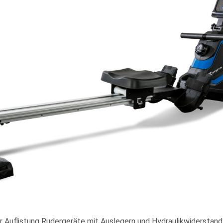
er Auflistung Rudergeräte mit Auslegern und Hydraulikwiderstan