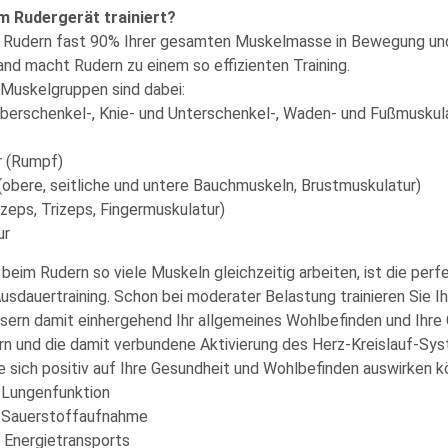
m Rudergerät trainiert?
 Rudern fast 90% Ihrer gesamten Muskelmasse in Bewegung und t
nd macht Rudern zu einem so effizienten Training.
Muskelgruppen sind dabei:
Oberschenkel-, Knie- und Unterschenkel-, Waden- und Fußmuskul
r (Rumpf)
(obere, seitliche und untere Bauchmuskeln, Brustmuskulatur)
zeps, Trizeps, Fingermuskulatur)
ur
beim Rudern so viele Muskeln gleichzeitig arbeiten, ist die per
Ausdauertraining. Schon bei moderater Belastung trainieren Sie Ih
ern damit einhergehend Ihr allgemeines Wohlbefinden und Ihre 
n und die damit verbundene Aktivierung des Herz-Kreislauf-Sys
e sich positiv auf Ihre Gesundheit und Wohlbefinden auswirken k
 Lungenfunktion
r Sauerstoffaufnahme
 Energietransports