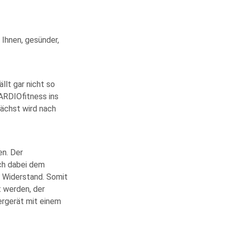
t Ihnen, gesünder,
llt gar nicht so
RDIO­fitness ins
nächst wird nach
en. Der
ch dabei dem
er Widerstand. Somit
t werden, der
ergerät mit einem