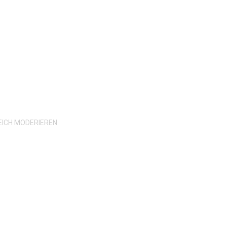
N
EICH MODERIEREN