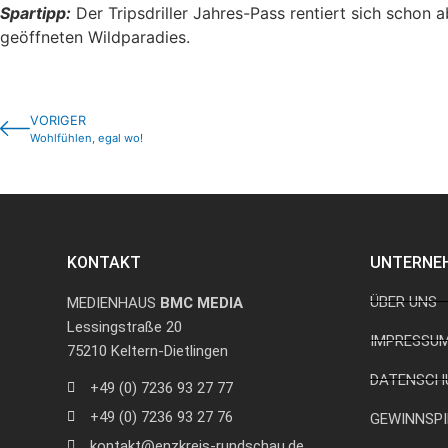
Spartipp:
Der Tripsdriller Jahres-Pass rentiert sich schon
geöffneten Wildparadies.
VORIGER
Wohlfühlen, egal wo!
KONTAKT
UNTERNE
ÜBER UNS
MEDIENHAUS
BMC MEDIA
Lessingstraße 20
IMPRESSU
75210 Keltern-Dietlingen
DATENSCH
+49 (0) 7236 93 27 77
+49 (0) 7236 93 27 76
GEWINNSPI
kontakt@enzkreis-rundschau.de