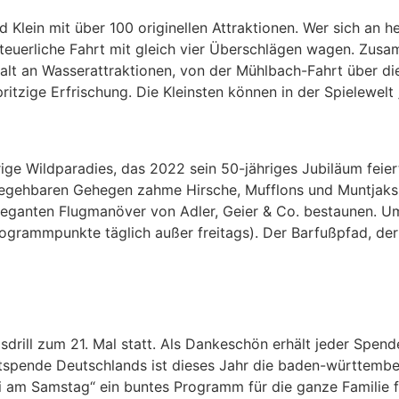
und Klein mit über 100 originellen Attraktionen. Wer sich 
teuerliche Fahrt mit gleich vier Überschlägen wagen. Zusa
falt an Wasserattraktionen, von der Mühlbach-Fahrt über di
zige Erfrischung. Die Kleinsten können in der Spielewelt 
ige Wildparadies, das 2022 sein 50-jähriges Jubiläum feie
begehbaren Gehegen zahme Hirsche, Mufflons und Muntjaks (
leganten Flugmanöver von Adler, Geier & Co. bestaunen. Um 
 Programmpunkte täglich außer freitags). Der Barfußpfad, d
sdrill zum 21. Mal statt. Als Dankeschön erhält jeder Spen
lutspende Deutschlands ist dieses Jahr die baden-württembe
i am Samstag“ ein buntes Programm für die ganze Familie f