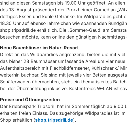
sind an diesen Samstagen bis 19.00 Uhr geöffnet. An alle
des 13. August präsentiert der Pforzheimer Comedian „Witz
deftiges Essen und kühle Getränke. Im Wildparadies geht es
18.30 Uhr auf ebenso lehrreichen wie spannenden Rundgäng
shop.tripsdrill.de erhältlich. Die „Sommer-Gaudi am Samst
besuchen möchte, kann online den günstigen Nachmittags-
Neue Baumhäuser im Natur-Resort
Direkt an das Wildparadies angrenzend, bieten die mit vie
das bisher 28 Baumhäuser umfassende Areal um vier neue E
Aufenthaltsbereich mit Flachbildfernseher, Kühlschrank/ 
weiterhin buchbar. Sie sind mit jeweils vier Betten ausge
Schäferwagen übernachten, steht ein thematisiertes Badehau
bei der Übernachtung inklusive. Kostenfreies W-LAN ist s
Preise und Öffnungszeiten
Der Erlebnispark Tripsdrill hat im Sommer täglich ab 9.00 
erhalten freien Einlass. Das zugehörige Wildparadies ist i
Shop erhältlich (
shop.tripsdrill.de
).