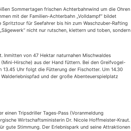
an heißen Sommertagen frischen Achterbahnwind um die Ohren
mmen mit der Familien-Achterbahn „Volldampf“ bildet
e Spritztour für Seefahrer bis hin zum Waschzuber-Rafting
„Sägewerk“ nicht nur rutschen, klettern und toben, sondern
rt. Inmitten von 47 Hektar naturnahen Mischwaldes
Mini-Hirsche) aus der Hand füttern. Bei den Greifvogel-
13.45 Uhr folgt die Fütterung der Fischotter. Um 14.30
er Walderlebnispfad und der große Abenteuerspielplatz
der einen Tripsdriller Tages-Pass (Voranmeldung
rgische Wirtschaftsministerin Dr. Nicole Hoffmeister-Kraut.
ür gute Stimmung. Der Erlebnispark und seine Attraktionen