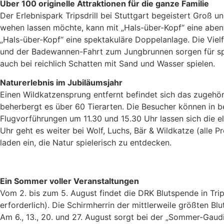
Über 100 originelle Attraktionen für die ganze Familie
Der Erlebnispark Tripsdrill bei Stuttgart begeistert Groß 
wehen lassen möchte, kann mit „Hals-über-Kopf“ eine aben
„Hals-über-Kopf“ eine spektakuläre Doppelanlage. Die Viel
und der Badewannen-Fahrt zum Jungbrunnen sorgen für sprit
auch bei reichlich Schatten mit Sand und Wasser spielen.
Naturerlebnis im Jubiläumsjahr
Einen Wildkatzensprung entfernt befindet sich das zugehör
beherbergt es über 60 Tierarten. Die Besucher können in 
Flugvorführungen um 11.30 und 15.30 Uhr lassen sich die e
Uhr geht es weiter bei Wolf, Luchs, Bär & Wildkatze (alle
laden ein, die Natur spielerisch zu entdecken.
Ein Sommer voller Veranstaltungen
Vom 2. bis zum 5. August findet die DRK Blutspende in Trip
erforderlich). Die Schirmherrin der mittlerweile größten B
Am 6., 13., 20. und 27. August sorgt bei der „Sommer-Gaud