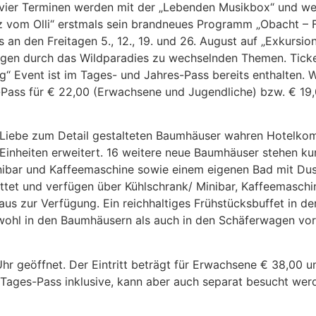
n vier Terminen werden mit der „Lebenden Musikbox“ und w
 vom Olli“ erstmals sein brandneues Programm „Obacht – Fr
 an den Freitagen 5., 12., 19. und 26. August auf „Exkursio
en durch das Wildparadies zu wechselnden Themen. Tickets
ag“ Event ist im Tages- und Jahres-Pass bereits enthalten.
Pass für € 22,00 (Erwachsene und Jugendliche) bzw. € 19,
l Liebe zum Detail gestalteten Baumhäuser wahren Hotelkom
inheiten erweitert. 16 weitere neue Baumhäuser stehen kur
Minibar und Kaffeemaschine sowie einem eigenen Bad mit D
stattet und verfügen über Kühlschrank/ Minibar, Kaffeemasc
s zur Verfügung. Ein reichhaltiges Frühstücksbuffet in der
owohl in den Baumhäusern als auch in den Schäferwagen vo
Uhr geöffnet. Der Eintritt beträgt für Erwachsene € 38,00 u
m Tages-Pass inklusive, kann aber auch separat besucht werd