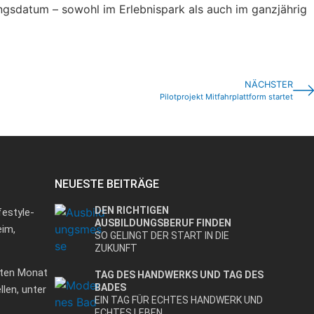
ungsdatum – sowohl im Erlebnispark als auch im ganzjährig
NÄCHSTER
Pilotprojekt Mitfahrplattform startet
NEUESTE BEITRÄGE
DEN RICHTIGEN
festyle-
AUSBILDUNGSBERUF FINDEN
eim,
SO GELINGT DER START IN DIE
ZUKUNFT
iten Monat
TAG DES HANDWERKS UND TAG DES
BADES
len, unter
EIN TAG FÜR ECHTES HANDWERK UND
ECHTES LEBEN