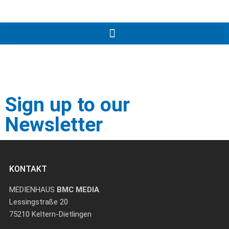
Sign up to our
Newsletter
KONTAKT
MEDIENHAUS
BMC MEDIA
Lessingstraße 20
75210 Keltern-Dietlingen