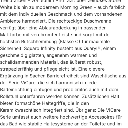
Trendfarben – von edlem Anthrazit über zeitloses Stone
White bis hin zu modernem Morning Green – auch farblich
mit dem individuellen Geschmack und dem vorhandenen
Ambiente harmoniert. Die rechteckige Duschwanne
verfügt über eine Ablaufabdeckung in passender
Mattfarbe mit verchromter Leiste und sorgt mit der
höchsten Rutschhemmung (Klasse C) für maximale
Sicherheit. Squaro Infinity besteht aus Quaryl®, einem
geschmeidig glatten, angenehm warmen und
schalldämmenden Material, das äußerst robust,
strapazierfähig und pflegeleicht ist. Eine clevere
Ergänzung in Sachen Barrierefreiheit sind Waschtische aus
der Serie ViCare, die sich harmonisch in jede
Badeinrichtung einfügen und problemlos auch mit dem
Rollstuhl unterfahren werden können. Zusätzlichen Halt
bieten formschöne Haltegriffe, die in den
Keramikwaschtisch integriert sind. Übrigens: Die ViCare
Serie umfasst auch weitere hochwertige Accessoires für
das Bad wie stabile Haltesysteme an der Toilette und im