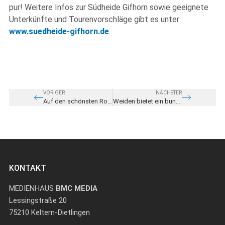
pur! Weitere Infos zur Südheide Gifhorn sowie geeignete
Unterkünfte und Tourenvorschläge gibt es unter
www.suedheide-gifhorn.de
.
VORIGER
NÄCHSTER
Auf den schönsten Routen durch die Urlaubsregion Sauerland
Weiden bietet ein buntes Veranstaltungsprogramm für die ganze Familie
KONTAKT
MEDIENHAUS
BMC MEDIA
Lessingstraße 20
75210 Keltern-Dietlingen