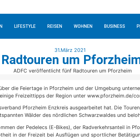
N
LIFESTYLE
REISEN
WOHNEN
BUSINESS
P
31.März 2021
f Radtouren um Pforzhei
man über die Feiertage in Pforzheim und der Umgebung unte
einige Freizeittipps der Region unter www.pforzheim.de/co
sverband Pforzheim Enzkreis ausgearbeitet hat. Die Touren
tspannten Wälder des nördlichen Schwarzwaldes und belohne
ommen der Pedelecs (E-Bikes), der Radverkehrsanteil in Pf
btheit in der Freizeit bei Ausflügen und sportlicher Betät