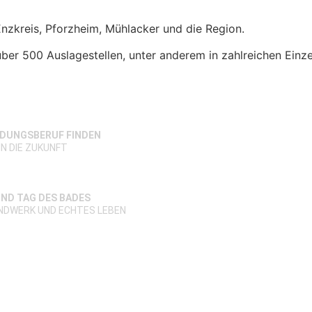
Enzkreis, Pforzheim, Mühlacker und die Region.
ber 500 Auslagestellen, unter anderem in zahlreichen
Einz
LDUNGSBERUF FINDEN
IN DIE ZUKUNFT
ND TAG DES BADES
ANDWERK UND ECHTES LEBEN